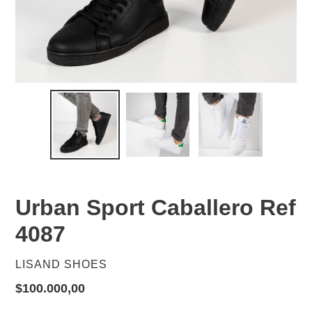
Urban Sport Caballero Ref
4087
PROVEEDOR
LISAND SHOES
Precio
$100.000,00
habitual