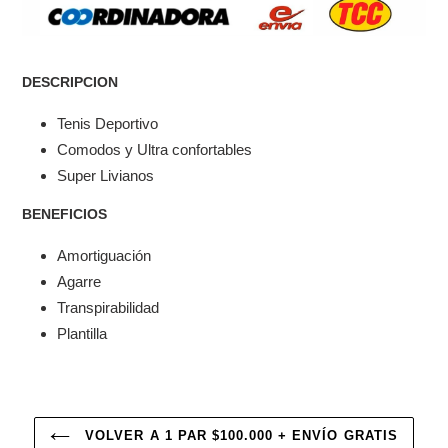
Agregando
el
DESCRIPCION
producto
a
Tenis Deportivo
tu
Comodos y Ultra confortables
carrito
Super Livianos
BENEFICIOS
Amortiguación
Agarre
Transpirabilidad
Plantilla
VOLVER A 1 PAR $100.000 + ENVÍO GRATIS