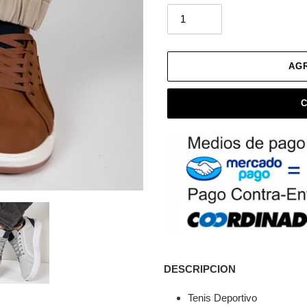
AG
Agregando
el
DESCRIPCION
producto
a
Tenis Deportivo